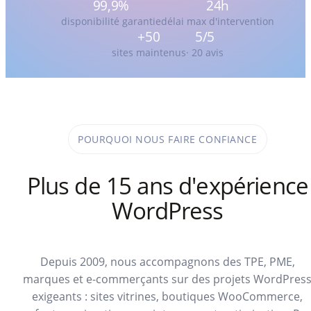
99,9%
24h
disponibilité garantie
délai max d'intervention
+50
5/5
sites maintenus
· 20 avis
POURQUOI NOUS FAIRE CONFIANCE
Plus de 15 ans d'expérience
WordPress
Depuis 2009, nous accompagnons des TPE, PME,
marques et e-commerçants sur des projets WordPres
exigeants : sites vitrines, boutiques WooCommerce,