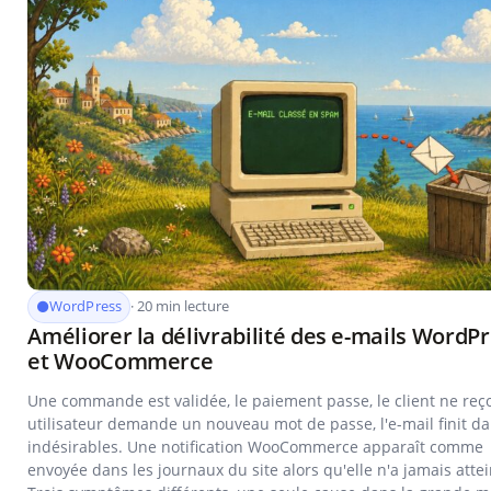
WordPress
· 20 min lecture
Améliorer la délivrabilité des e-mails WordP
et WooCommerce
Une commande est validée, le paiement passe, le client ne reço
utilisateur demande un nouveau mot de passe, l'e-mail finit da
indésirables. Une notification WooCommerce apparaît comme
envoyée dans les journaux du site alors qu'elle n'a jamais atte