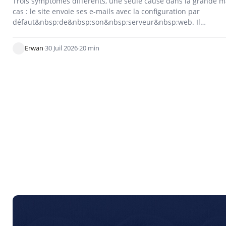
Trois symptômes différents, une seule cause dans la grande m
cas : le site envoie ses e-mails avec la configuration par
défaut&nbsp;de&nbsp;son&nbsp;serveur&nbsp;web. Il…
Erwan
·
30 Juil 2026
·
20 min