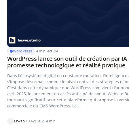
WordPress
· 4 min lecture
WordPress lance son outil de création par IA 
promesse technologique et réalité pratique
Dans l'écosystème digital en constante mutation, l'intelligence a
s'impose désormais comme le pivot central des stratégies d'in
C'est dans cette dynamique que WordPress.com vient d'annonc
avril 2025, le lancement en accès anticipé de son AI Website Bu
tournant significatif pour cette plateforme qui propose la vers
commerciale du CMS WordPress. La…
Erwan
·
10 Avr 2025
·
4 min