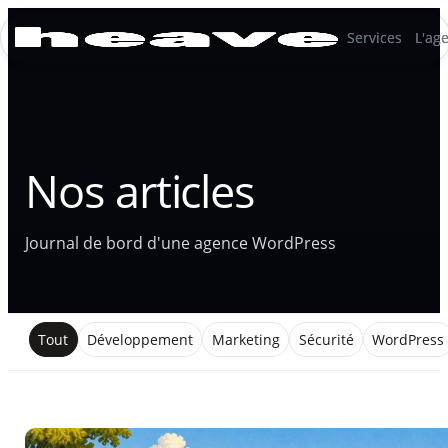
Services
Services
L'ag
L'ag
Nos articles
Journal de bord d'une agence WordPress
Tout
Développement
Marketing
Sécurité
WordPress