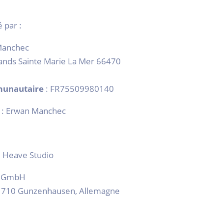
 par :
Manchec
lands Sainte Marie La Mer 66470
munautaire
: FR75509980140
: Erwan Manchec
: Heave Studio
e GmbH
 91710 Gunzenhausen, Allemagne