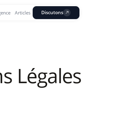
Discutons
gence
Articles
s Légales