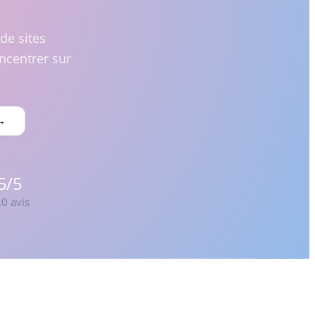
de sites
ncentrer sur
 →
5/5
20 avis