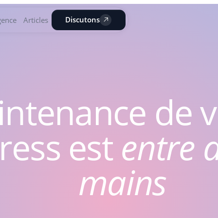
Discutons
gence
Articles
ntenance de vo
ess est
entre 
mains