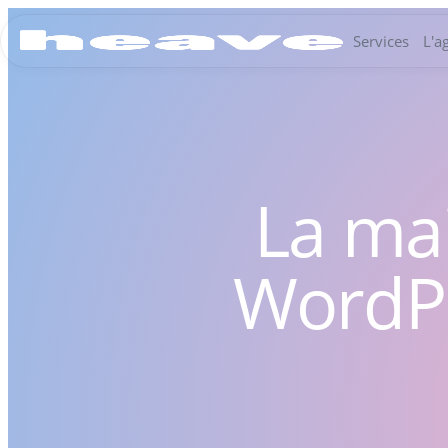
Services
L'a
La mai
WordPr