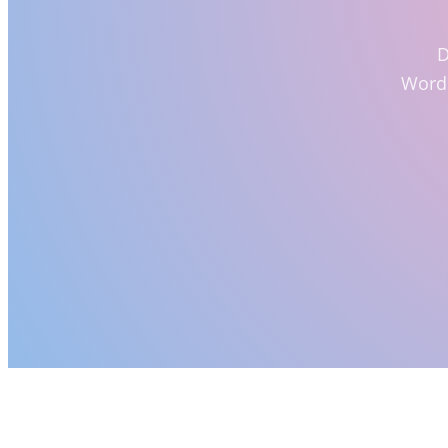
D
WordP