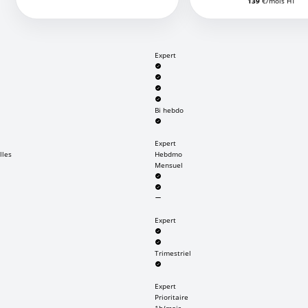
139
€/mois HT
Expert
Bi hebdo
Expert
lles
Hebdmo
Mensuel
Expert
Trimestriel
Expert
Prioritaire
1h/mois