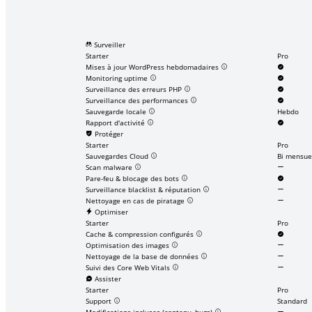
Surveiller
Starter
Pro
Mises à jour WordPress hebdomadaires
Monitoring uptime
Surveillance des erreurs PHP
Surveillance des performances
Sauvegarde locale
Hebdo
Rapport d'activité
Protéger
Starter
Pro
Sauvegardes Cloud
Bi mensue
Scan malware
Pare-feu & blocage des bots
Surveillance blacklist & réputation
Nettoyage en cas de piratage
Optimiser
Starter
Pro
Cache & compression configurés
Optimisation des images
Nettoyage de la base de données
Suivi des Core Web Vitals
Assister
Starter
Pro
Support
Standard
Modifications incluses (contenu, bugs)