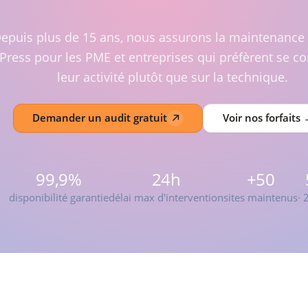
epuis plus de 15 ans, nous assurons la maintenance 
ress pour les PME et entreprises qui préfèrent se co
leur activité plutôt que sur la technique.
Demander un audit gratuit
Voir nos forfaits
99,9%
24h
+50
disponibilité garantie
délai max d'intervention
sites maintenus
· 