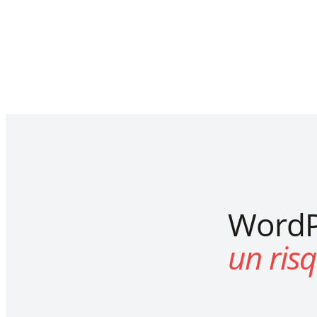
WordP
un ris