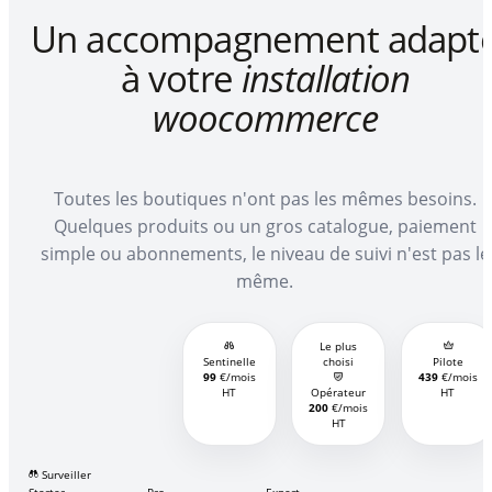
Un accompagnement adapt
à votre
installation
woocommerce
Toutes les boutiques n'ont pas les mêmes besoins.
Quelques produits ou un gros catalogue, paiement
simple ou abonnements, le niveau de suivi n'est pas le
même.
Le plus
Sentinelle
choisi
Pilote
99
€/mois
439
€/mois
HT
Opérateur
HT
200
€/mois
HT
Surveiller
Starter
Pro
Expert