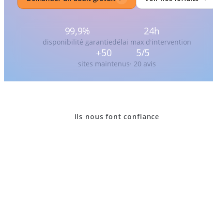
99,9%
24h
disponibilité garantie
délai max d'intervention
+50
5/5
sites maintenus
· 20 avis
Ils nous font confiance