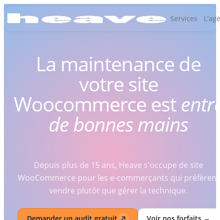
Services
L'ag
La maintenance de
votre site
Woocommerce est
entr
de bonnes mains
Depuis plus de 15 ans, Heave s'occupe de site
WooCommerce pour les e-commerçants qui préfèrent
vendre plutôt que gérer la technique.
Demander un audit gratuit
Voir nos forfaits →