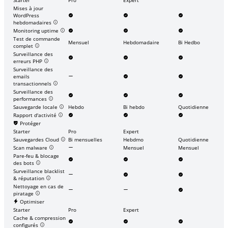
Mises à jour
WordPress
hebdomadaires
Monitoring uptime
Test de commande
Mensuel
Hebdomadaire
Bi Hedbo
complet
Surveillance des
erreurs PHP
Surveillance des
emails
transactionnels
Surveillance des
performances
Sauvegarde locale
Hebdo
Bi hebdo
Quotidienne
Rapport d'activité
Protéger
Starter
Pro
Expert
Sauvegardes Cloud
Bi mensuelles
Hebdmo
Quotidienne
Scan malware
Mensuel
Mensuel
Pare-feu & blocage
des bots
Surveillance blacklist
& réputation
Nettoyage en cas de
piratage
Optimiser
Starter
Pro
Expert
Cache & compression
configurés