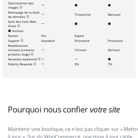
Optimisation des
images
Nettoyage de la base
Trimestriel
Mensuel
de données
Suivi des Core Web
Vitals
Assister
Starter
Pro
Expert
Support
Standard
Prioritaire
Prioritaire
Modifications
incluses (contenu,
1h/mois
4h/mois
produits, bugs)
Astreinte week-end
Fidelity Rewards
5%
7%
Pourquoi nous confier
votre site
Maintenir une boutique, ce n'est pas cliquer sur « Mettr
à jour ». Sur du WooCommerce, une mise à jour ratée